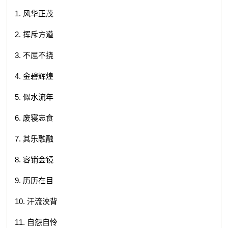
1. 风华正茂
2. 挥斥方遒
3. 不屈不挠
4. 金碧辉煌
5. 似水流年
6. 废寝忘食
7. 其乐融融
8. 容销金镜
9. 历历在目
10. 汗流浃背
11. 自怨自怜