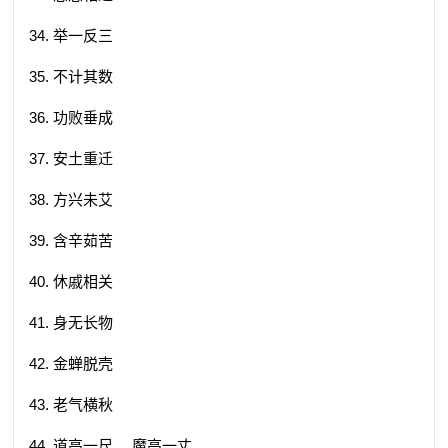
34. 举一反三
35. 不计其数
36. 功败垂成
37. 安土重迁
38. 方兴未艾
39. 含辛茹苦
40. 休戚相关
41. 身无长物
42. 金蝉脱壳
43. 老气横秋
44. 道高一尺， 魔高一丈