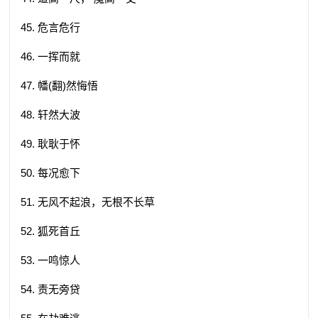
45. 危言危行
46. 一挥而就
47. 幡(翻)然悔悟
48. 轩然大波
49. 耿耿于怀
50. 每况愈下
51. 无风不起浪，无根不长草
52. 狐死首丘
53. 一鸣惊人
54. 责无旁贷