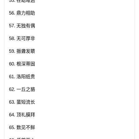
55. 在劫难逃
56. 鼎力相助
57. 无独有偶
58. 无可厚非
59. 振聋发聩
60. 根深蒂固
61. 洛阳纸贵
62. 一丘之貉
63. 蜚短流长
64. 顶礼膜拜
65. 数见不鲜