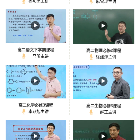
孙明杰主讲
麻雪玲主讲
高二语文下学期课程
高二物理必修2课程
马昕主讲
徐建烽主讲
高二化学必修3课程
高二生物必修3课程
李跃旭主讲
赵正主讲