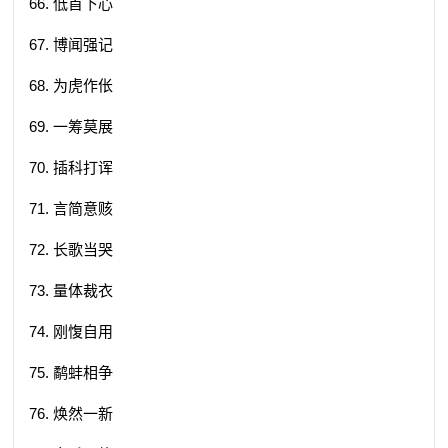
66. 低首下心
67. 博闻强记
68. 为虎作伥
69. 一筹莫展
70. 插科打诨
71. 言简意赅
72. 长歌当哭
73. 量体裁衣
74. 刚愎自用
75. 鹬蚌相争
76. 焕然一新