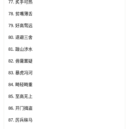
77. 炙手可热
78. 贫嘴薄舌
79. 好高骛远
80. 退避三舍
81. 跋山涉水
82. 毋庸置疑
83. 暴虎冯河
84. 畸轻畸重
85. 至高无上
86. 开门揖盗
87. 厉兵秣马