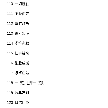
110. 一如既往
111. 不胫而走
112. 罄竹难书
113. 食不果腹
114. 滥竽充数
115. 信手拈来
116. 集腋成裘
117. 紧锣密鼓
118. 一把钥匙开一把锁
119. 数典忘祖
120. 耳濡目染