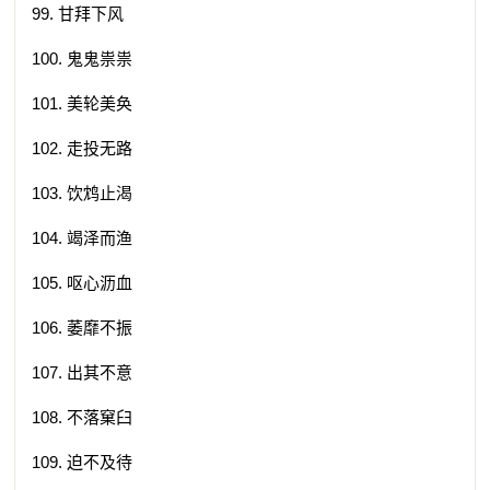
99. 甘拜下风
100. 鬼鬼祟祟
101. 美轮美奂
102. 走投无路
103. 饮鸩止渴
104. 竭泽而渔
105. 呕心沥血
106. 萎靡不振
107. 出其不意
108. 不落窠臼
109. 迫不及待