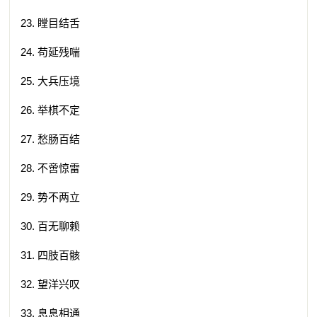
23. 瞠目结舌
24. 苟延残喘
25. 大兵压境
26. 举棋不定
27. 愁肠百结
28. 不啻惊雷
29. 势不两立
30. 百无聊赖
31. 四肢百骸
32. 望洋兴叹
33. 息息相通