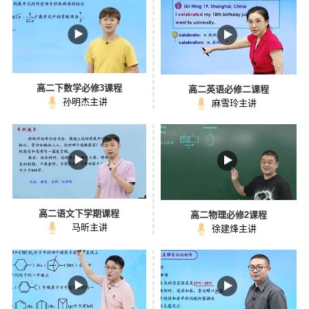
高二下数学必修3课程
高二英语必修二课程
孙明杰主讲
麻雪玲主讲
高二语文下学期课程
高二物理必修2课程
马昕主讲
徐建烽主讲