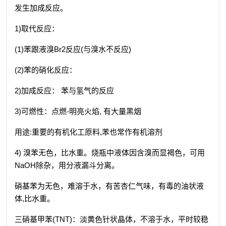
发生加成反应。
1)取代反应：
(1)苯跟液溴Br2反应(与溴水不反应)
(2)苯的硝化反应：
2)加成反应： 苯与氢气的反应
3)可燃性：点燃-明亮火焰, 有大量黑烟
用途:重要的有机化工原料,苯也常作有机溶剂
4) 溴苯无色，比水重。烧瓶中液体因含溴而显褐色，可用
NaOH除杂，用分液漏斗分离。
硝基苯为无色，难溶于水，有苦杏仁气味，有毒的油状液
体,比水重。
三硝基甲苯(TNT)：淡黄色针状晶体，不溶于水，平时较稳