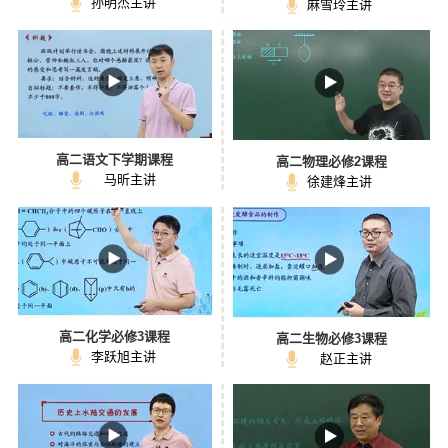
孙明杰主讲
麻雪玲主讲
高二语文下学期课程
高二物理必修2课程
马昕主讲
徐建烽主讲
高二化学必修3课程
高二生物必修3课程
李跃旭主讲
赵正主讲