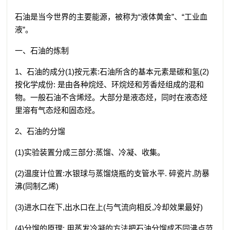
石油是当今世界的主要能源，被称为“液体黄金”、“工业血
液”。
一、石油的炼制
1、石油的成分(1)按元素:石油所含的基本元素是碳和氢(2)
按化学成份: 是由各种烷烃、环烷烃和芳香烃组成的混和
物。一般石油不含烯烃。大部分是液态烃，同时在液态烃
里溶有气态烃和固态烃。
2、石油的分馏
(1)实验装置分成三部分:蒸馏、冷凝、收集。
(2)温度计位置:水银球与蒸馏烧瓶的支管水平. 碎瓷片,防暴
沸(同制乙烯)
(3)进水口在下,出水口在上(与气流向相反,冷却效果最好)
(4)分馏的原理: 用蒸发冷凝的方法把石油分馏成不同沸点范