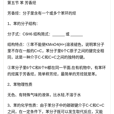
第五节 苯 芳香烃
芳香烃：分子里含有一个或多个苯环的烃
1、苯的分子结构：
分子式：C6H6 结构简式：______ 或 ______
结构特点：①苯不能使KMnO4(H+)溶液褪色，说明苯分子
里不存在一般的C=C，苯分子里6个C原子之间的键完全相
同，这是一种介于C-C和C=C之间的独特的键。
②苯分子里6个C和6个H都在同一平面,在有机物中，有苯环
的烃属于芳香烃，简单称芳烃，最简单的芳烃就是苯。
2、苯物理性质
无色、有特殊气味的液体，比水轻,不溶于水
3、苯的化学性质：由于苯分子中的碳碳键介于C-C和C=C
之间，在一定条件下，苯分子既可以发生取代反应，又能