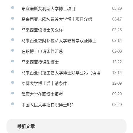
布宜诺斯艾利斯大学博士项目
03-29
马来西亚吉隆坡建设大学博士项目介绍
03-17
马来西亚读博士怎么样
02-23
马来西亚敦阿都拉萨大学教育学双证博士
02-14
在职博士申请条件汇总
02-03
马来西亚授课型博士
12-22
马来西亚玛拉工艺大学博士好毕业吗（读博
12-14
只要4-7万？）
哈佛大学博士后申请条件
12-09
武康大学在职博士报考
09-29
中国人民大学招在职博士吗?
08-29
最新文章