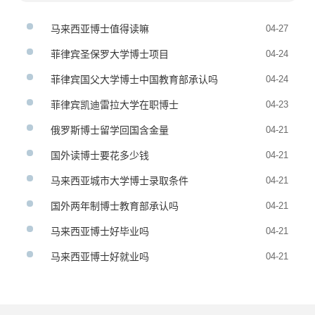
马来西亚博士值得读嘛
04-27
菲律宾圣保罗大学博士项目
04-24
菲律宾国父大学博士中国教育部承认吗
04-24
菲律宾凯迪雷拉大学在职博士
04-23
俄罗斯博士留学回国含金量
04-21
国外读博士要花多少钱
04-21
马来西亚城市大学博士录取条件
04-21
国外两年制博士教育部承认吗
04-21
马来西亚博士好毕业吗
04-21
马来西亚博士好就业吗
04-21