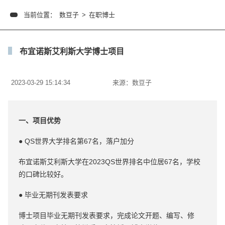
当前位置：
数豆子
>
在职博士
布宜诺斯艾利斯大学博士项目
2023-03-29 15:14:34
来源：
数豆子
一、项目优势
● QS世界大学排名第67名，落户加分
布宜诺斯艾利斯大学在2023QS世界排名中位居67名，学校
的口碑比较好。
● 毕业无期刊发表要求
博士项目毕业无期刊发表要求，完成论文开题、编写、修