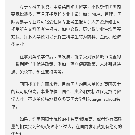
对于专科生来说，申请英国硕士留学，不仅条件比国内
要宽松很多，而且还接受跨专业申请！如：MBA、管理、国
际贸易等专业均可接受任何专业考生报考；人力资源硕士可
接受所有文科类考生报考，如中文系、历史系毕业生均同等
欢迎；许多大学还可以允许工科学生转为商科、金融、经济
类专业。
在拿到英硕学位后回国发展，能享受到很多城市设置的
一系列留学生优待政策，例如：落户便捷政策、人才引进待
遇、免税车、创业支持等等。
回国找工作方面来看，目前国内的用人单位对英国硕士
的认可度很高。事业单位、国企、央企明文标注优先招聘留
学人才。不少单位特地将众多英国大学列入target school名
单。
如果，你英国硕士院校的排名高/绩点高，或者你有高质
量的相关实习经历/英语水平过人，在国内求职就拥有绝对的
优势！