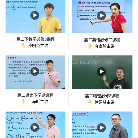
高二下数学必修3课程
高二英语必修二课程
孙明杰主讲
麻雪玲主讲
高二语文下学期课程
高二物理必修2课程
马昕主讲
徐建烽主讲