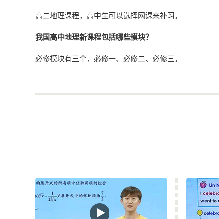
高二地理课程，高中生可以选择网课来补习。
我国高中地理新课程包括哪些模块？
必修模块有三个，必修一、必修二、必修三。
选修模块有七个，大致是旅游地理、环境保护、自然灾害
目前大部分省选考旅游地理、环境保护、自然灾害与防治
划，最好两个模块好像没有那个省选考。
我现在高二，地理0基础，有什么好的学习路线推荐？
你好，我是山东的王老师，关于你这个高二学生，地理零
地理怎么会零基础呢？难道初中的地理知识都扔给老师了
我觉得你说的零基础的意思，可能是你觉得把初中的地理
不是都忘了，而是你认为其中有一些有难度的东西，比如