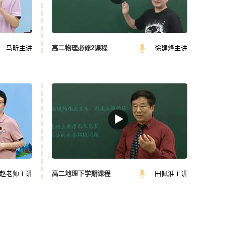
马昕主讲
高二物理必修2课程
徐建烽主讲
赵老师主讲
高二地理下学期课程
田佩淮主讲