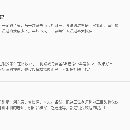
高？
有一定的了解，与一建证书前景相对应，考试通过率是非常低的。每年报
，通过的就更少了。平均下来，一建每年的通过率大概在
近很多考生在问数豆子，优路教育黄金AB卷命中率是多少，效果好不
构所谓的押题，也仅仅是模拟题而已，不能把押题当作“
分别是：刘永强，盛松涛，李想。当然，把这三位老师称为三巨头也仅仅
他讲水利的老师，例如吕桂军，赵姗姗等，都是很受欢迎的哦。1