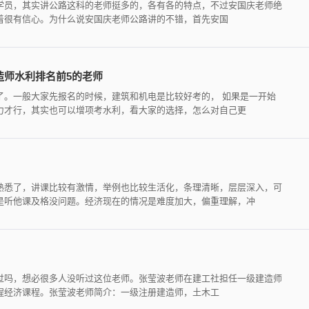
学员，其实讲公路这科的老师挺多的，各有各的特点，不过安国庆老师绝
着很有信心。为什么说安国庆老师公路讲的不错，首先安国
造师水利排名前5的老师
了。一般大家先报名的时候，建筑和机电是比较好考的， 如果是一开始
力才行，其实也可以增项考水利，看大家的选择，怎么对自己更
熟悉了，讲课比较有激情，举例也比较生活化，条理清晰，层层深入，可
是听他课及格没问题。经济现在的情况是难度加大，偏重理解，冲
过吗，想必很多人没听过这位老师。张莹波老师在建工社担任一级建造师
程经济课程。张莹波老师简介：一级注册建造师，土木工