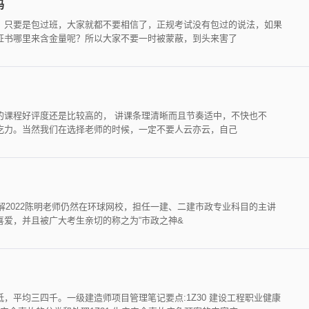
吗
，只要是包过班，大家就都不要相信了，正规考试没有包过的说法，如果
证书哪里来含金量呢？所以大家不要一时被蒙蔽，到头来害了
的课程好评度还是比较高的， 讲课条理清晰而且节奏适中，不快也不
吃力。当然我们在选择老师的时候，一定不要人云亦云，自己
了解2022陈明老师仍然在环球网校，担任一建、二建市政专业科目的主讲
喜爱，并且被广大考生亲切的称之为“市政之神&
，平均三四千。一级建造师项目管理笔记要点:1Z30 建设工程职业健康