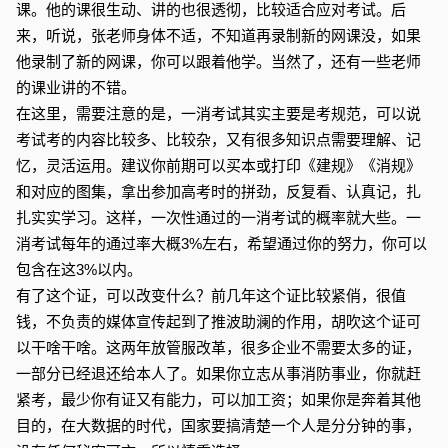
课。他的课很生动、讲的也很透彻，比较适合应对考试。后
来，听说，张老师身体不适，不知道再录制新的网课没，如果
他录制了新的网课，你可以跟着他学。当然了，还有一些老师
的课业讲的不错。
在这里，需要注意的是，一消考试其实主要是考规范，可以说
考试考的内容比较多、比较杂，又有很多知识点需要理解、记
忆，灵活运用。建议你前期可以买本或打印《建规》《消规》
和对应的图集，拿出参加高考时的拼劲，反复看、认真记，扎
扎实实学习。这样，一次性通过的一消考试的概率就大些。一
消考试每年的通过率大概3%左右，希望通过你的努力，你可以
包含在这3%以内。
有了这个证，可以改变什么？前几年这个证比较紧俏，很值
钱，不负责的媒体宣传起到了推波助澜的作用，胡吹这个证可
以干啥干啥。这两年放管服改革，很多企业不需要太多的证，
一部分已经退还给本人了。如果你立志从事消防事业，你就赶
紧考，最少你有证又有能力，可以加工资；如果你是奔着其他
目的，在大数据的时代，国家要搞清楚一个人是分分钟的事，