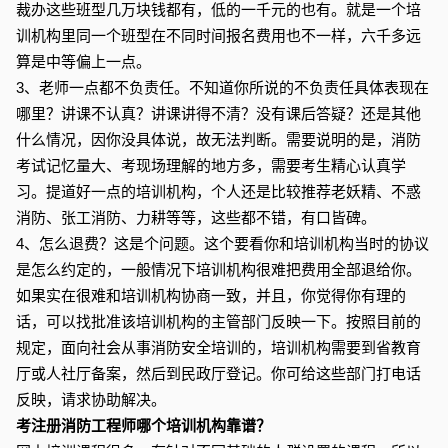
裁办这些班型几万块钱都有，低的一千元的也有。就是一个培
训机构里同一个班型在不同时间报名费用也不一样，六千多远
算是中等偏上一点。
3、老师一点都不负责任。不知道你所说的不负责任具体表现在
哪里？讲课不认真？讲课讲得不清？没有课后答疑？还是其他
什么情况，因你没具体说，故无法判断。需要说明的是，消防
考试记忆量大、考现场理解的地方多，需要考生精心认真学
习。提道好一点的培训机构，个人还是比较推荐老妖精、不惑
消防、张工消防、力耕等等，这些都不错，有口皆碑。
4、怎么退费？这是个问题。这个要看你和培训机构当时的协议
是怎么约定的，一般情况下培训机构很难把费用全部退给你。
如果实在很难和培训机构协商一致，并且，你觉得你有理的
话，可以找批准该培训机构的主管部门反映一下。按照目前的
规定，面向社会从事消防安全培训的，培训机构需要到省教育
厅或人社厅备案，然后到民政厅登记。你可给这些部门打电话
反映，请求协助解决。
考注册消防工程师哪个培训机构靠谱？