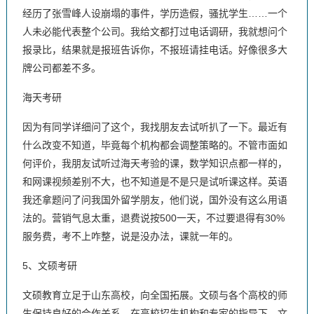
经历了张雪峰人设崩塌的事件，学历造假，骚扰学生……一个
人未必能代表整个公司。我给文都打过电话调研，我就想问个
报录比，结果就是报班告诉你，不报班请挂电话。好像很多大
牌公司都差不多。
海天考研
因为有同学详细问了这个，我找朋友去试听扒了一下。最近有
什么改变不知道，毕竟每个机构都会调整策略的。不管市面如
何评价，我朋友试听过海天考验的课，数学知识点都一样的，
和网课视频差别不大，也不知道是不是只是试听课这样。英语
我还拿题问了问我国外留学朋友，他们说，国外没有这么用语
法的。营销气息太重，退费说按500一天，不过要退得有30%
服务费，考不上咋整，说是没办法，课就一年的。
5、文硕考研
文硕教育立足于山东高校，向全国拓展。文硕与各个高校的师
生保持良好的合作关系，在高校招生机构和专家的指导下，文