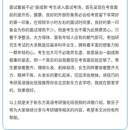
面试着装不必“装成熟”考生进入面试考场，首先呈现在考官面
前的是外形，健康、良好的外部形象势必会给考官留下非常好
的第一印象，在短短半小时左右的面试时间里，良好的第一印
象会为你的面试增色不少。但是考生也不需为此煞费苦心，只
要干净整洁、大方得体、富有年轻人应有的朝气即可。参加研
究生考试的大多数是应届本科毕业生，拥有着丰富的想象力和
一颗年轻的心，考生也大可不必故弄玄虚、故意装出一副成熟
稳重的姿态，把一个真实的自我展现在考官面前就足够了。男
生要穿着整齐、理顺头发、剃掉胡须，女生同样要穿着整齐大
方、精神干练，头发长的要扎起来，切忌浓妆艳抹。讲技巧的
考研英语强化班我推荐你去北京新东方去学吧，我就在那里学
的，效果很好。
以上就是关于新东方英语考研强化班视频的详细介绍，数豆子
将为大家继续分享与考研辅导相关的内容，希望本文对你有所
帮助。