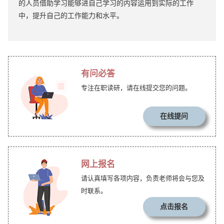
的人员借助学习能够进自己学习的内容运用到实际的工作
中，提升自己的工作能力和水平。
有问必答
专注在职读研，请在线提交您的问题。
在线提问
网上报名
请认真填写各项内容，负责老师将会与您及
时联系。
点击报名