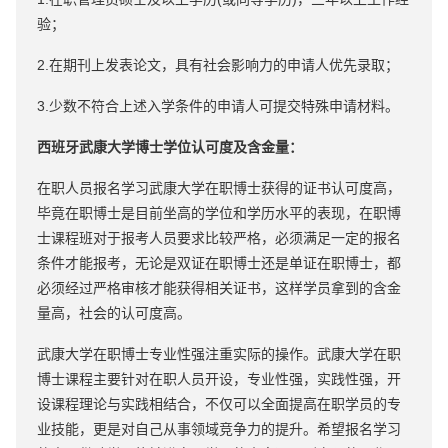
验；
2.在期刊上发表论文，具有社会影响力的申请人优先录取；
3.少数不符合上述入学条件的申请人可提交特殊申请材料。
西班牙武康大学博士学位认可度及含金量：
在职人员报名学习武康大学在职博士获得的证书认可度高，
毕竟在职博士是目前坐高的学位和学历水平的表现，在职博
士课程班对于报考人员要求比较严格，必须满足一定的报名
条件才能报考，无论是双证在职博士还是单证在职博士，都
必须经过严格审核才能获得相关证书，这样学员拿到的含金
量高，社会的认可度高。
武康大学在职博士专业性强注重实际的操作。武康大学在职
博士课程主要针对在职人员开设，专业性强，实践性强，开
设课程理论与实践相结合，不仅可以全面提高在职学员的专
业技能，更是对自己从事领域竞争力的提升。希望报名学习