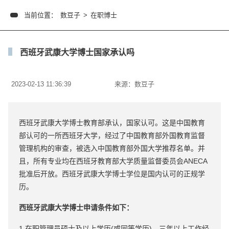
当前位置：
数豆子
>
在职博士
西班牙武康大学博士国家承认吗
2023-02-13 11:36:39
来源：
数豆子
西班牙武康大学博士教育部承认，国家认可。这是中国教育
部认可的一所西班牙大学，经过了中国教育部外国教育监督
管理机构的审查，被选入中国教育部外国大学推荐名单。并
且，所有专业均在西班牙教育部大学质量监督委员会ANECA
批准后开放。西班牙武康大学博士学位是国内认可的正规学
历。
西班牙武康大学博士申请条件如下：
1.在职管理员硕士及以上学历(或同等学历)，三年以上工作经