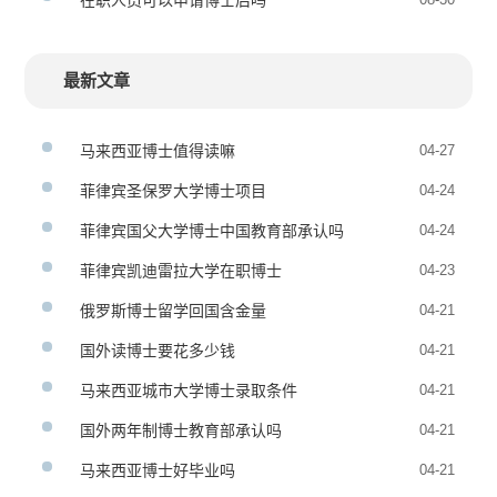
在职人员可以申请博士后吗
最新文章
马来西亚博士值得读嘛
04-27
菲律宾圣保罗大学博士项目
04-24
菲律宾国父大学博士中国教育部承认吗
04-24
菲律宾凯迪雷拉大学在职博士
04-23
俄罗斯博士留学回国含金量
04-21
国外读博士要花多少钱
04-21
马来西亚城市大学博士录取条件
04-21
国外两年制博士教育部承认吗
04-21
马来西亚博士好毕业吗
04-21