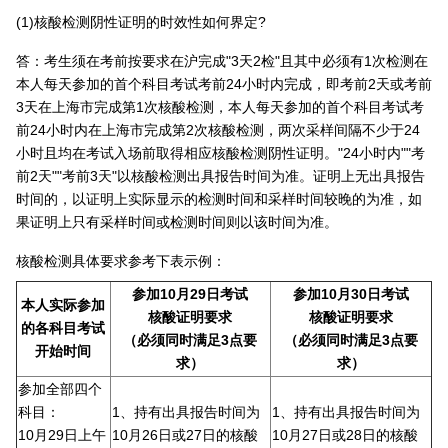
(1)核酸检测阴性证明的时效性如何界定?
答：考生须在考前按要求在沪完成"3天2检"且其中必须有1次检测在
本人每天参加的首个科目考试考前24小时内完成，即考前2天或考前
3天在上海市完成第1次核酸检测，本人每天参加的首个科目考试考
前24小时内在上海市完成第2次核酸检测，两次采样间隔不少于24
小时且均在考试入场前取得相应核酸检测阴性证明。"24小时内""考
前2天""考前3天"以核酸检测出具报告时间为准。证明上无出具报告
时间的，以证明上实际显示的检测时间和采样时间较晚的为准，如
果证明上只有采样时间或检测时间则以该时间为准。
核酸检测具体要求参考下表示例：
参加10月29日考试
参加10月30日考试
本人实际参加
核酸证明要求
核酸证明要求
的各科目考试
（必须同时满足3点要
（必须同时满足3点要
开始时间
求）
求）
参加全部四个
科目：
1、持有出具报告时间为
1、持有出具报告时间为
10月29日上午
10月26日或27日的核酸
10月27日或28日的核酸