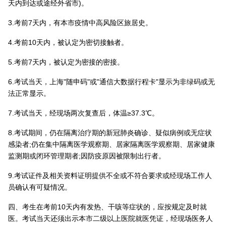
天内到达或途经外省市)。
3.考前7天内，有本市疫情中高风险区旅居史。
4.考前10天内，被认定为密切接触者。
5.考前7天内，被认定为密接的密接。
6.考试当天，上海"随申码"或"通信大数据行程卡"显示为非绿码或无
法正常显示。
7.考试当天，经现场两次复查后，体温≥37.3℃。
8.考试期间，仍在隔离治疗期的新冠肺炎确诊、疑似病例或无症状
感染者;仍在集中隔离医学观察期、居家隔离医学观察期、居家健康
监测期或闭环管理期者;因防疫原因被限制出行者。
9.考试证件及相关资料证明提供不全或不符合要求或经现场工作人
员确认有可疑情况。
四、考生在考前10天内有发热、干咳等症状的，应按规定及时就
医。考试当天还须出示本市二级以上医院就医凭证，经现场医务人