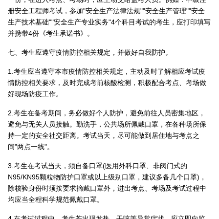
册安全工程师考试，参加"安全生产法律法规""安全生产管理""安全
生产技术基础""安全生产专业实务"4个科目考试的考生，应打印填写
并携带4份《考生承诺书》。
七、考生应遵守疫情防控相关规定，并做好自我防护。
1.考生应当遵守本市疫情防控相关规定，主动及时了解相应考试疫
情防控相关要求，及时完成考前核酸检测，积极配合考点、考场做
好现场防疫工作。
2.考生在备考期间，务必做好个人防护，避免前往人员密集地区，
避免与无关人员接触。勤洗手，公共场所佩戴口罩，在各种场所保
持一定的安全社交距离。考试当天，尽可能做到居住地与考点之
间"两点一线"。
3.考生在考试当天，须自备口罩(医用外科口罩、非阀门式的
N95/KN95颗粒物防护口罩或以上级别口罩，建议多备几个口罩)，
除核验身份时须按要求摘戴口罩外，进出考点、考场及考试过程中
均应当全程科学规范佩戴口罩。
4.在考试过程中，考生若出现发热、干咳等异常症状，应立即向监