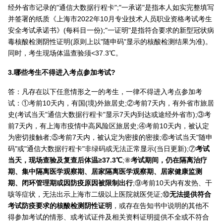
经外省市记录的"通信大数据行程卡";"一承诺"是指本人如实完整填写
并签署的纸质《上海市2022年10月专业技术人员职业资格考试考生
安全考试承诺书》(每科目一份);"一证明"是指符合要求的新型冠状病
毒核酸检测阴性证明(原则上以"随申码"显示的核酸检测结果为准)。
同时，考生现场体温查验须<37.3℃。
3.哪些考生不得进入考点参加考试?
答：凡存在以下任意情形之一的考生，一律不得进入考点参加考
试：①考前10天内，有国(境)外旅居史;②考前7天内，有外省市旅居
史(考试当天"通信大数据行程卡"显示7天内到达或途经外省市);③考
前7天内，有上海市疫情中高风险区旅居史;④考前10天内，被认定
为密切接触者;⑤考前7天内，被认定为密接的密接;⑥考试当天"随申
码"或"通信大数据行程卡"非绿码或无法正常显示(当日更新);⑦
考试
当天，现场查验及复查后体温≥37.3℃
;⑧
考试期间，仍在隔离治疗
期、集中隔离医学观察期、居家隔离医学观察期、居家健康监测
期、闭环管理期或因防疫原因被限制出行
;⑨考前10天内有发热、干
咳等症状，无法出示上海市二级以上医院就医凭证;⑩
无法提供符合
考试防疫要求的核酸检测阴性证明
，或存在告知书中说明的其他不
得参加考试的情形、或考试证件及相关资料证明提供不全或不符合