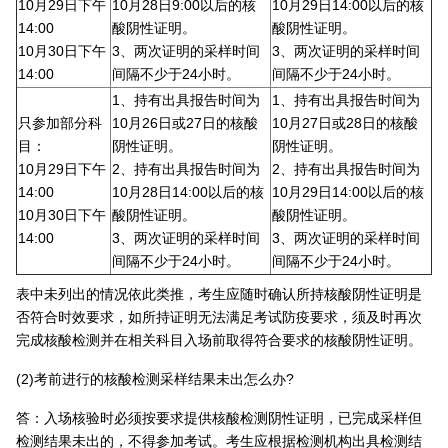
10月29日下午
10月28日9:00以后的核
10月29日14:00以后的核
14:00
酸阴性证明。
酸阴性证明。
10月30日下午
3、两次证明的采样时间
3、两次证明的采样时间
14:00
间隔不少于24小时。
间隔不少于24小时。
1、持有出具报告时间为
1、持有出具报告时间为
只参加部分科
10月26日或27日的核酸
10月27日或28日的核酸
目：
阴性证明。
阴性证明。
10月29日下午
2、持有出具报告时间为
2、持有出具报告时间为
14:00
10月28日14:00以后的核
10月29日14:00以后的核
10月30日下午
酸阴性证明。
酸阴性证明。
14:00
3、两次证明的采样时间
3、两次证明的采样时间
间隔不少于24小时。
间隔不少于24小时。
表中未列出的情况依此类推，考生应随时确认所持核酸阴性证明是
否符合时效要求，如所持证明无法满足考试防疫要求，须及时再次
完成核酸检测并在相关科目入场前取得符合要求的核酸阴性证明。
(2)考前进行的核酸检测采样结果未出怎么办?
答：入场核验时必须按要求提供核酸检测阴性证明，已完成采样但
检测结果未出的，不得参加考试。考生应根据检测机构出具检测结