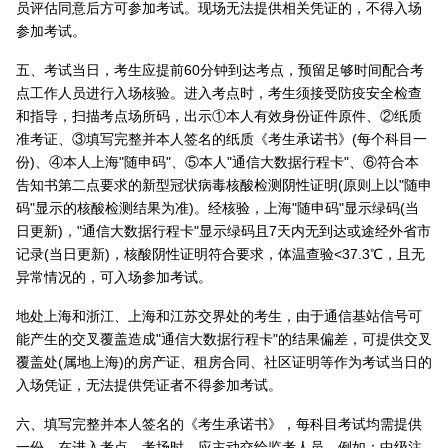
员评估同意后方可参加考试。现场无法提供相关凭证的，不得入场
参加考试。
五、考试当日，考生应提前60分钟到达考点，预留足够时间配合考
点工作人员进行入场核验。进入考点时，考生须接受防疫安全检查
和指导，扫描考点场所码，出示①本人有效身份证件原件、②纸质
准考证、③填写完整并本人签名的纸质《考生承诺书》(每个科目一
份)、④本人上海"随申码"、⑤本人"通信大数据行程卡"、⑥符合本
告知书第二点要求的新型冠状病毒核酸检测阴性证明(原则上以"随申
码"显示的核酸检测结果为准)。经核验，上海"随申码"显示绿码(当
日更新)，"通信大数据行程卡"显示绿码且7天内无到达或途经外省市
记录(当日更新)，核酸阴性证明符合要求，体温查验<37.3℃，且无
异常情况的，可入场参加考试。
地处上海和浙江、上海和江苏交界处的考生，由于通信基站信号可
能产生的交叉覆盖造成"通信大数据行程卡"的结果偏差，可提供交叉
覆盖处(属地上海)的房产证、租房合同、社区证明等作为考试当日的
入场凭证，无法提供凭证者不得参加考试。
六、填写完整并本人签名的《考生承诺书》，每科目考试均需提供
一份，在进入考点、考场时，应主动交给监考人员。例如：中级注