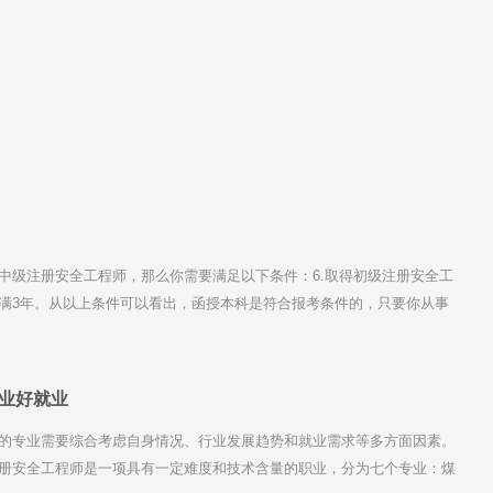
中级注册安全工程师，那么你需要满足以下条件：6.取得初级注册安全工
满3年。从以上条件可以看出，函授本科是符合报考条件的，只要你从事
考中级注册安全工程师。需要注意的是，学历要求大专及以上学历，中
师报考资格的。
业好就业
的专业需要综合考虑自身情况、行业发展趋势和就业需求等多方面因素。
册安全工程师是一项具有一定难度和技术含量的职业，分为七个专业：煤