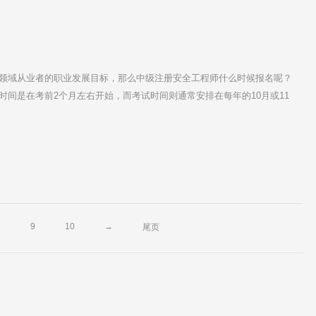
领域从业者的职业发展目标，那么中级注册安全工程师什么时候报名呢？
时间是在考前2个月左右开始，而考试时间则通常安排在每年的10月或11
8月或9月，持续一周供考生们报名。
8
9
10
→
尾页