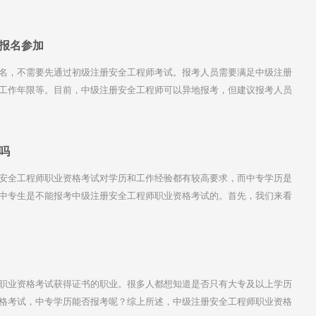
安全、金属冶炼安全、建筑施工安全、道路运输安全和其他安全(不包括消
一些建议：
报名参加
名，不需要先通过初级注册安全工程师考试。报考人员需要满足中级注册
工作年限等。目前，中级注册安全工程师可以异地报考，但建议报考人员
免异地流动带来的问题。以下是中级注册安全工程师个人报名的流程：
吗
安全工程师职业资格考试对学历和工作经验都有较高要求，而中专学历是
中专生是不能报考中级注册安全工程师职业资格考试的。首先，我们来看
试的报考条件。凡遵守中华人民共和国宪法、法律、法规，具有良好的业
一者，可以申请参加中级注册安全工程师职业资格考试：
职业资格考试获得证书的职业。很多人都想知道是否只有大专及以上学历
格考试，中专学历能否报考呢？综上所述，中级注册安全工程师职业资格