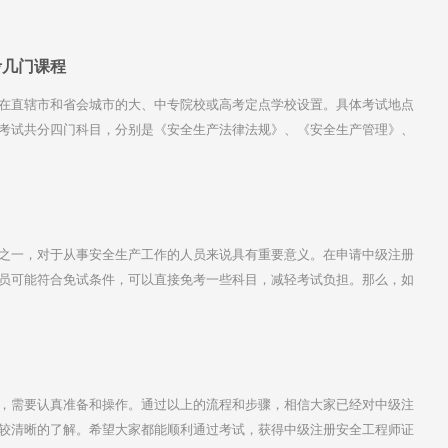
专学历是不符合报考条件的。希望大家在报考前一定要了解清楚自己的学
费时间和精力。
考几门课程
在直辖市和省会城市的大、中专院校或高考定点学校设置。具体考试地点
考试共分四门科目，分别是《安全生产法律法规》、《安全生产管理》、
专业实务》。其中，《安全生产法律法规》、《安全生产管理》和《安全
生产专业实务》则是专业课。无论是哪个专业，考试科目都是一样的。
之一，对于从事安全生产工作的人员来说具有重要意义。在申请中级注册
员可能符合免试条件，可以直接免考一些科目，减轻考试负担。那么，如
，需要认真准备和操作。通过以上的流程和步骤，相信大家已经对中级注
较清晰的了解。希望大家都能顺利通过考试，获得中级注册安全工程师证