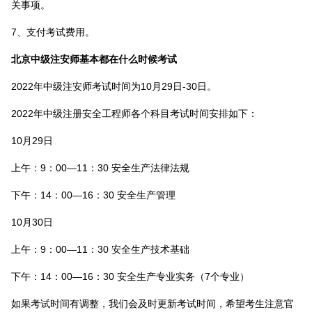
关事项。
7、支付考试费用。
北京中级注安师基本都在什么时候考试
2022年中级注安师考试时间为10月29日-30日。
2022年中级注册安全工程师各个科目考试时间安排如下：
10月29日
上午：9：00—11：30 安全生产法律法规
下午：14：00—16：30 安全生产管理
10月30日
上午：9：00—11：30 安全生产技术基础
下午：14：00—16：30 安全生产专业实务（7个专业）
如果考试时间有调整，我们会及时更新考试时间，希望考生注意官