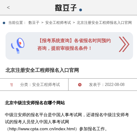
<
当前位置：
数豆子
>
安全工程师考试
>
北京注册安全工程师报名入口官网
【报考系统查询】各省报名时间预约
咨询，提前审核报名条件！
北京注册安全工程师报名入口官网
分类：
安全工程师考试
发表于：2022-08-08
北京中级注安师报名在哪个网站
中级注安师的报名平台是中国人事考试网，还请报名中级注安师考
试的报考人员登入中国人事考试网
（http://www.cpta.com.cn/index.html）参加报名工作。