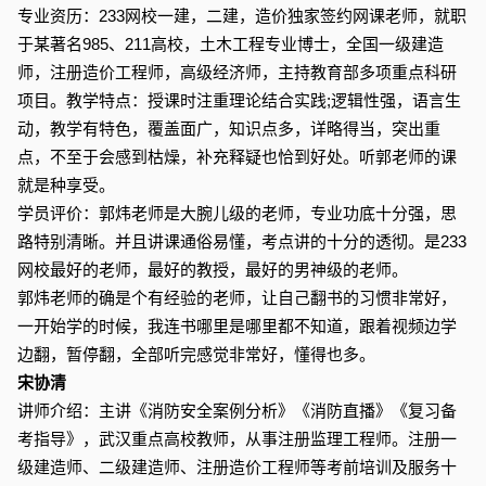
专业资历：233网校一建，二建，造价独家签约网课老师，就职
于某著名985、211高校，土木工程专业博士，全国一级建造
师，注册造价工程师，高级经济师，主持教育部多项重点科研
项目。教学特点：授课时注重理论结合实践;逻辑性强，语言生
动，教学有特色，覆盖面广，知识点多，详略得当，突出重
点，不至于会感到枯燥，补充释疑也恰到好处。听郭老师的课
就是种享受。
学员评价：郭炜老师是大腕儿级的老师，专业功底十分强，思
路特别清晰。并且讲课通俗易懂，考点讲的十分的透彻。是233
网校最好的老师，最好的教授，最好的男神级的老师。
郭炜老师的确是个有经验的老师，让自己翻书的习惯非常好，
一开始学的时候，我连书哪里是哪里都不知道，跟着视频边学
边翻，暂停翻，全部听完感觉非常好，懂得也多。
宋协清
讲师介绍：主讲《消防安全案例分析》《消防直播》《复习备
考指导》，武汉重点高校教师，从事注册监理工程师。注册一
级建造师、二级建造师、注册造价工程师等考前培训及服务十