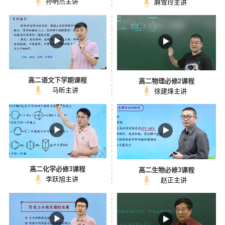
孙明杰主讲
麻雪玲主讲
高二语文下学期课程
高二物理必修2课程
马昕主讲
徐建烽主讲
高二化学必修3课程
高二生物必修3课程
李跃旭主讲
赵正主讲