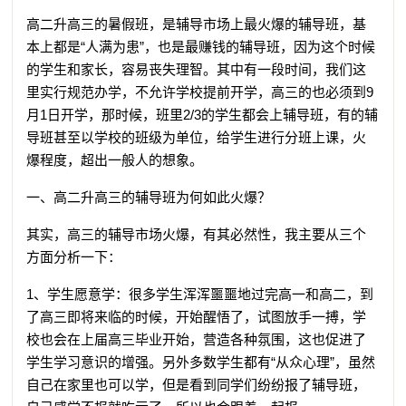
高二升高三的暑假班，是辅导市场上最火爆的辅导班，基
本上都是“人满为患”，也是最赚钱的辅导班，因为这个时候
的学生和家长，容易丧失理智。其中有一段时间，我们这
里实行规范办学，不允许学校提前开学，高三的也必须到9
月1日开学，那时候，班里2/3的学生都会上辅导班，有的辅
导班甚至以学校的班级为单位，给学生进行分班上课，火
爆程度，超出一般人的想象。
一、高二升高三的辅导班为何如此火爆？
其实，高三的辅导市场火爆，有其必然性，我主要从三个
方面分析一下：
1、学生愿意学：很多学生浑浑噩噩地过完高一和高二，到
了高三即将来临的时候，开始醒悟了，试图放手一搏，学
校也会在上届高三毕业开始，营造各种氛围，这也促进了
学生学习意识的增强。另外多数学生都有“从众心理”，虽然
自己在家里也可以学，但是看到同学们纷纷报了辅导班，