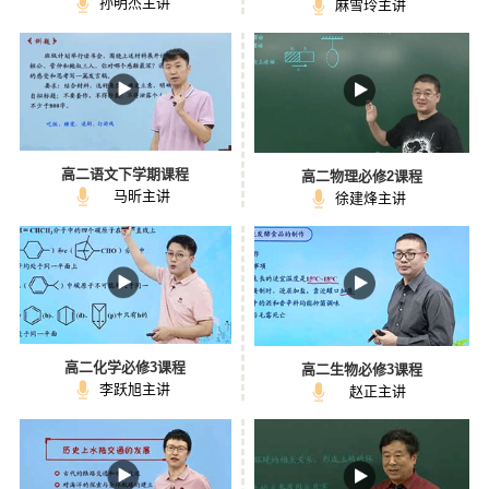
孙明杰主讲
麻雪玲主讲
高二语文下学期课程
高二物理必修2课程
马昕主讲
徐建烽主讲
高二化学必修3课程
高二生物必修3课程
李跃旭主讲
赵正主讲