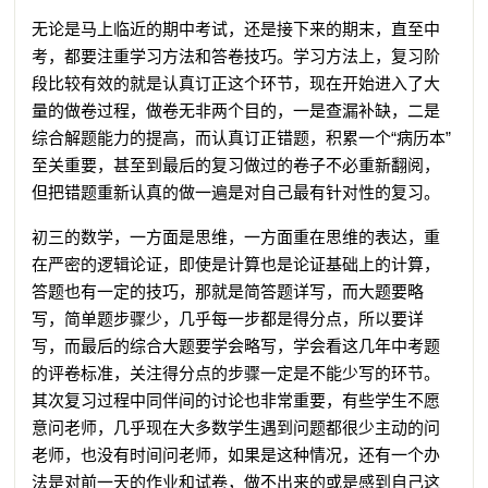
无论是马上临近的期中考试，还是接下来的期末，直至中
考，都要注重学习方法和答卷技巧。学习方法上，复习阶
段比较有效的就是认真订正这个环节，现在开始进入了大
量的做卷过程，做卷无非两个目的，一是查漏补缺，二是
综合解题能力的提高，而认真订正错题，积累一个“病历本”
至关重要，甚至到最后的复习做过的卷子不必重新翻阅，
但把错题重新认真的做一遍是对自己最有针对性的复习。
初三的数学，一方面是思维，一方面重在思维的表达，重
在严密的逻辑论证，即使是计算也是论证基础上的计算，
答题也有一定的技巧，那就是简答题详写，而大题要略
写，简单题步骤少，几乎每一步都是得分点，所以要详
写，而最后的综合大题要学会略写，学会看这几年中考题
的评卷标准，关注得分点的步骤一定是不能少写的环节。
其次复习过程中同伴间的讨论也非常重要，有些学生不愿
意问老师，几乎现在大多数学生遇到问题都很少主动的问
老师，也没有时间问老师，如果是这种情况，还有一个办
法是对前一天的作业和试卷，做不出来的或是感到自己这