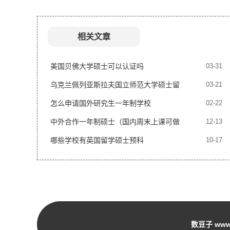
相关文章
美国贝佛大学硕士可以认证吗
03-31
乌克兰佩列亚斯拉夫国立师范大学硕士留
03-21
服认证
怎么申请国外研究生一年制学校
02-22
中外合作一年制硕士（国内周末上课可做
12-13
中留服认证）
哪些学校有英国留学硕士预科
10-17
数豆子 www.