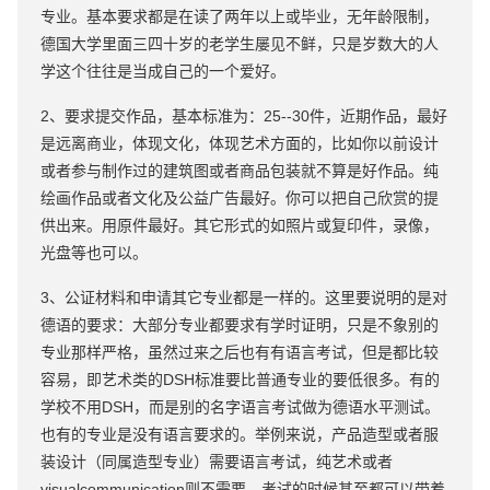
专业。基本要求都是在读了两年以上或毕业，无年龄限制，
德国大学里面三四十岁的老学生屡见不鲜，只是岁数大的人
学这个往往是当成自己的一个爱好。
2、要求提交作品，基本标准为：25--30件，近期作品，最好
是远离商业，体现文化，体现艺术方面的，比如你以前设计
或者参与制作过的建筑图或者商品包装就不算是好作品。纯
绘画作品或者文化及公益广告最好。你可以把自己欣赏的提
供出来。用原件最好。其它形式的如照片或复印件，录像，
光盘等也可以。
3、公证材料和申请其它专业都是一样的。这里要说明的是对
德语的要求：大部分专业都要求有学时证明，只是不象别的
专业那样严格，虽然过来之后也有有语言考试，但是都比较
容易，即艺术类的DSH标准要比普通专业的要低很多。有的
学校不用DSH，而是别的名字语言考试做为德语水平测试。
也有的专业是没有语言要求的。举例来说，产品造型或者服
装设计（同属造型专业）需要语言考试，纯艺术或者
visualcommunication则不需要。考试的时候甚至都可以带着