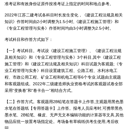
准考证和有效身份证原件按准考证上指定的时间和地点参考。
2022年江苏二建考试各科目时长发生变化，《建设工程法规及相关
知识》作答时间由2小时调整为1.5小时,《建设工程施工管理》和
《专业工程管理与实务》作答时间均由3小时调整为2.5小时。
考试科目和作答方式如下：
【一】考试科目。考试设《建设工程施工管理》、《建设工程法规
及相关知识》和《专业工程管理与实务》3个科目,其中《建设工程
施工管理》和《建设工程法规及相关知识》科目试题为客观题;《专
业工程管理与实务》科目设置建筑工程、公路工程、水利水电工
程、市政公用工程、矿业工程和机电工程等6个专业,试题由主观题
和客观题组成。2022年二级建造师执业资格考试的客观题试卷全部
采用“变换卷”和“卷卡合一”相结合方式。
【二】作答方式。客观题用2B铅笔在答题卡上作答,主观题用黑色墨
水笔在答题纸【专用答题卡】上作答。报考人员应考时,可携带黑色
墨水笔、2B铅笔、橡皮、无声无文本编辑功能的计算器等文具,其他
物品应统一放置考场指定处。考场备有草稿纸供考生使用,考后收
回。