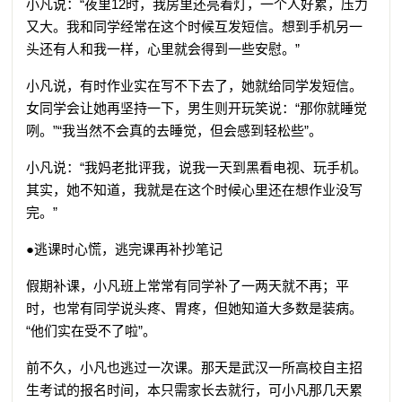
小凡说：“夜里12时，我房里还亮着灯，一个人好累，压力
又大。我和同学经常在这个时候互发短信。想到手机另一
头还有人和我一样，心里就会得到一些安慰。”
小凡说，有时作业实在写不下去了，她就给同学发短信。
女同学会让她再坚持一下，男生则开玩笑说：“那你就睡觉
咧。”“我当然不会真的去睡觉，但会感到轻松些”。
小凡说：“我妈老批评我，说我一天到黑看电视、玩手机。
其实，她不知道，我就是在这个时候心里还在想作业没写
完。”
●逃课时心慌，逃完课再补抄笔记
假期补课，小凡班上常常有同学补了一两天就不再；平
时，也常有同学说头疼、胃疼，但她知道大多数是装病。
“他们实在受不了啦”。
前不久，小凡也逃过一次课。那天是武汉一所高校自主招
生考试的报名时间，本只需家长去就行，可小凡那几天累