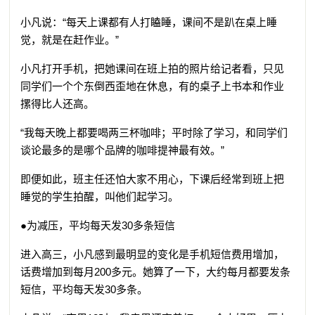
小凡说：“每天上课都有人打瞌睡，课间不是趴在桌上睡
觉，就是在赶作业。”
小凡打开手机，把她课间在班上拍的照片给记者看，只见
同学们一个个东倒西歪地在休息，有的桌子上书本和作业
摞得比人还高。
“我每天晚上都要喝两三杯咖啡；平时除了学习，和同学们
谈论最多的是哪个品牌的咖啡提神最有效。”
即便如此，班主任还怕大家不用心，下课后经常到班上把
睡觉的学生拍醒，叫他们起学习。
●为减压，平均每天发30多条短信
进入高三，小凡感到最明显的变化是手机短信费用增加，
话费增加到每月200多元。她算了一下，大约每月都要发条
短信，平均每天发30多条。