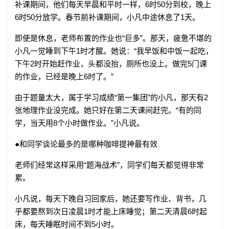
补课期间，他们每天早晨和平时一样，6时50分到校，晚上
6时50分放学。春节前补课期间，小凡中途休息了1天。
即使是休息，老师布置的作业也“巨多”。那天，疲惫不堪的
小凡一觉睡到下午1时才醒。她说：“我早饭和中饭一起吃，
下午2时开始赶作业，头都没抬，厕所也没上。做完5门课
的作业，已经是晚上6时了。”
由于题量太大，属于学习成绩“第一集团”的小凡，那天有2
张地理作业没完成。她只好在第二天课间赶完。“有的同
学，当天用8个小时做作业。”小凡说。
●和同学谈论最多的是哪种咖啡提神最有效
老师们经常这样采用“题海战术”，同学们每天都觉得非常
累。
小凡说，每天下晚自习回家后，她还要写作业、背书，几
乎都要熬到次日凌晨1时才能上床睡觉；第二天清晨6时起
床，每天睡眠时间不到5小时。